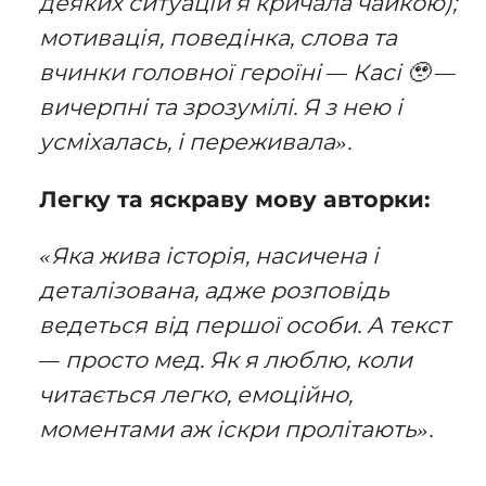
деяких ситуацій я кричала чайкою);
мотивація, поведінка, слова та
вчинки головної героїні — Касі 🥹 —
вичерпні та зрозумілі. Я з нею і
усміхалась, і переживала».
Легку та яскраву мову авторки:
«Яка жива історія, насичена і
деталізована, адже розповідь
ведеться від першої особи. А текст
— просто мед. Як я люблю, коли
читається легко, емоційно,
моментами аж іскри пролітають».