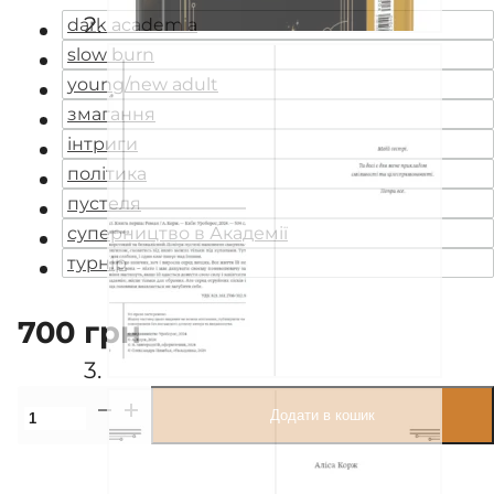
dark academia
slow burn
young/new adult
змагання
інтриги
політика
пустеля
суперництво в Академії
турнір
700
грн
Промені
Додати в кошик
Аласі.
Книга