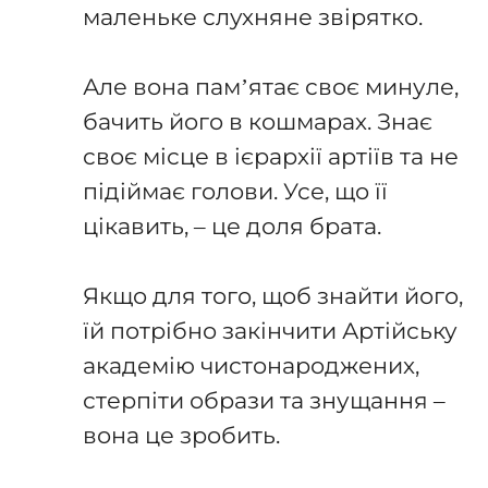
маленьке слухняне звірятко.
⠀
Але вона пам’ятає своє минуле,
бачить його в кошмарах. Знає
своє місце в ієрархії артіїв та не
підіймає голови. Усе, що її
цікавить, – це доля брата.
⠀
Якщо для того, щоб знайти його,
їй потрібно закінчити Артійську
академію чистонароджених,
стерпіти образи та знущання –
вона це зробить.
⠀