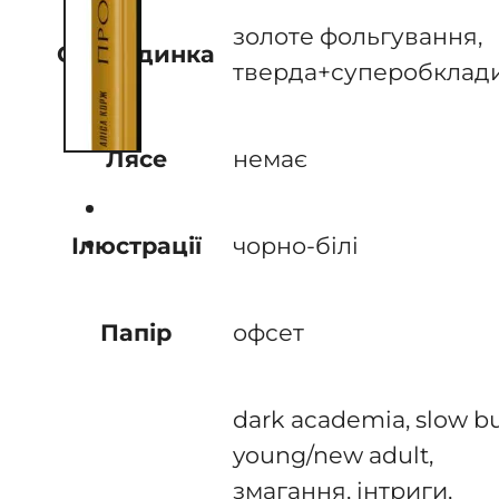
золоте фольгування,
Обкладинка
тверда+суперобклад
немає
Лясе
чорно-білі
Ілюстрації
офсет
Папір
dark academia, slow bu
young/new adult,
змагання, інтриги,