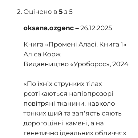
Оцінено в
5
з 5
oksana.ozgenc
–
26.12.2025
Книга «Промені Аласі. Книга 1»
Аліса Корж
Видавництво «Уроборос», 2024
⠀
«По їхніх струнких тілах
розтікаються напівпрозорі
повітряні тканини, навколо
тонких ший та зап’ясть сяють
дорогоцінні камені, а на
генетично ідеальних обличчях