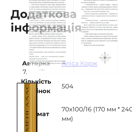
Додаткова
інформація
Аліса Корж
Авторка
Кількість
504
сторінок
70х100/16 (170 мм * 24
Формат
мм)