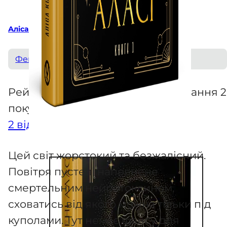
Аліса Корж
Фентезі
Рейтинг
5.00
з 5 на основі опитування
2
покупців
2
відгуків
Цей світ жорстокий та безжалісний.
Повітря пустелі наповнене
смертельним нейротоксином,
сховатись від якого можна тільки під
куполами. Тут немає шансу для