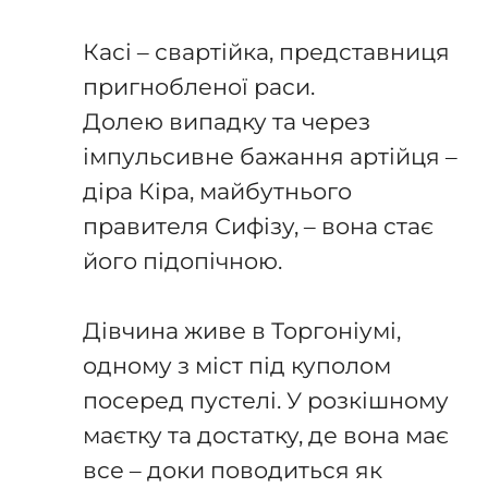
⠀
Касі – свартійка, представниця
пригнобленої раси.
Долею випадку та через
імпульсивне бажання артійця –
діра Кіра, майбутнього
правителя Сифізу, – вона стає
його підопічною.
⠀
Дівчина живе в Торгоніумі,
одному з міст під куполом
посеред пустелі. У розкішному
маєтку та достатку, де вона має
все – доки поводиться як