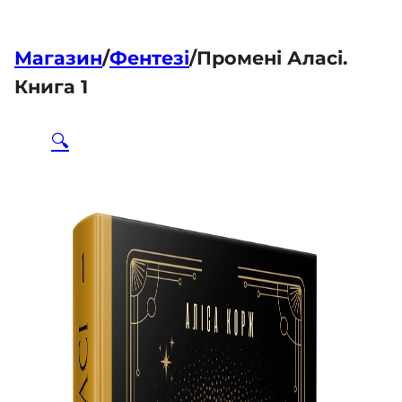
Магазин
/
Фентезі
/
Промені Аласі.
Книга 1
🔍