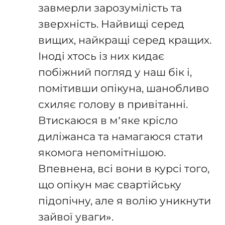
завмерли зарозумілість та
зверхність. Найвищі серед
вищих, найкращі серед кращих.
Іноді хтось із них кидає
побіжний погляд у наш бік і,
помітивши опікуна, шанобливо
схиляє голову в привітанні.
Втискаюся в м’яке крісло
диліжанса та намагаюся стати
якомога непомітнішою.
Впевнена, всі вони в курсі того,
що опікун має свартійську
підопічну, але я волію уникнути
зайвої уваги».