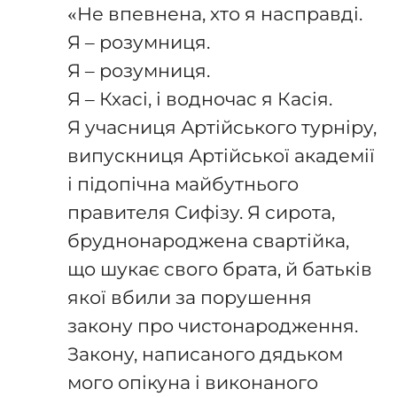
«Не впевнена, хто я насправді.
Я – розумниця.
Я – розумниця.
Я – Кхасі, і водночас я Касія.
Я учасниця Артійського турніру,
випускниця Артійської академії
і підопічна майбутнього
правителя Сифізу. Я сирота,
бруднонароджена свартійка,
що шукає свого брата, й батьків
якої вбили за порушення
закону про чистонародження.
Закону, написаного дядьком
мого опікуна і виконаного