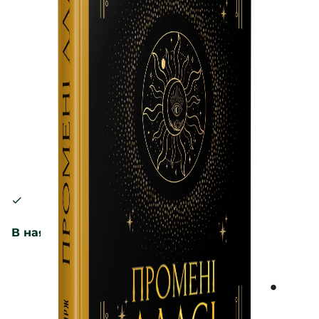
В наявності
Промені Аласі.
Книга 1