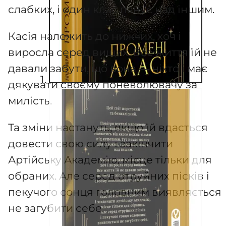
слабких, і один клас панує над іншим.
Касія належить до нижчих, хоч і
виросла серед вищих. Все життя їй не
давали забути, що вона — ніхто і має
дякувати своєму поневолювачу за
милість.
Та зміни настануть, якщо їй вдасться
довести свою силу і закінчити
Артійську Академію, місце тільки для
обраних. Але серед отруйних пісків і
пекучого сонця головним виявляється
не загубити себе.