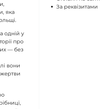
и,
За реквізитами
, яка
ольщі.
а одній у
торії про
их — без
олі вони
 жертви
ро
рібниці,