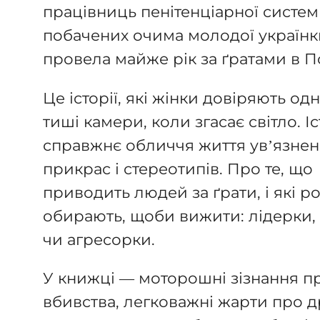
працівниць пенітенціарної систем
побачених очима молодої українки
провела майже рік за ґратами в П
Це історії, які жінки довіряють одн
тиші камери, коли згасає світло. Іс
справжнє обличчя життя ув’язнен
прикрас і стереотипів. Про те, що
приводить людей за ґрати, і які р
обирають, щоби вижити: лідерки,
чи агресорки.
У книжці — моторошні зізнання п
вбивства, легковажні жарти про д