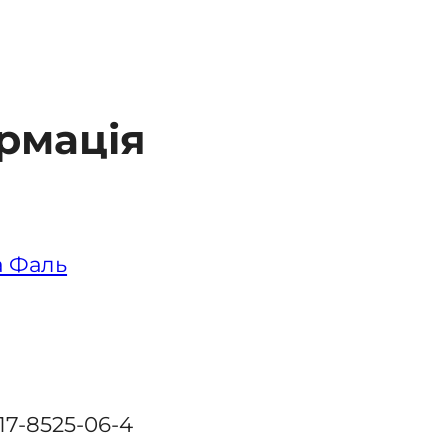
рмація
а Фаль
17-8525-06-4