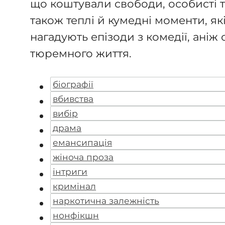
що коштували свободи, особисті тр
також теплі й кумедні моменти, як
нагадують епізоди з комедії, аніж 
тюремного життя.
біографії
вбивства
вибір
драма
емансипація
жіноча проза
інтриги
кримінал
наркотична залежність
нонфікшн