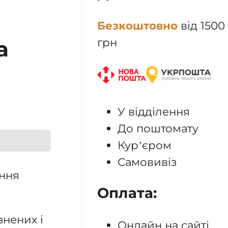
Безкоштовно
від 1500
грн
а
У відділення
До поштомату
Кур’єром
Самовивіз
ення
Оплата:
знених і
Онлайн на сайті