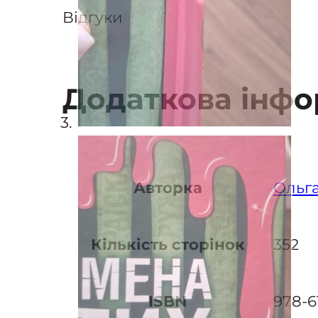
Відгуки
Додаткова інфо
Авторка
Ольг
Кількість сторінок
352
ISBN
978-6