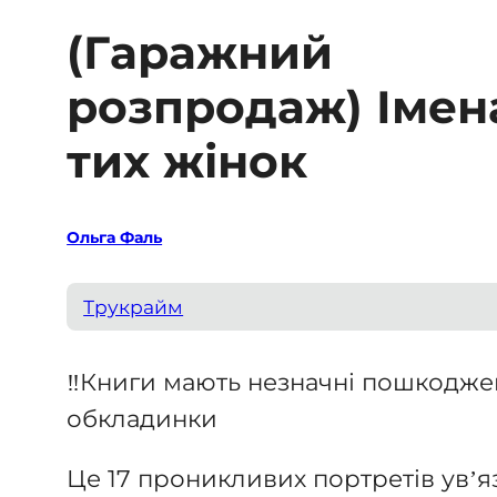
(Гаражний
розпродаж) Імен
тих жінок
Ольга Фаль
Трукрайм
‼️Книги мають незначні пошкодж
обкладинки
Це 17 проникливих портретів ув’я