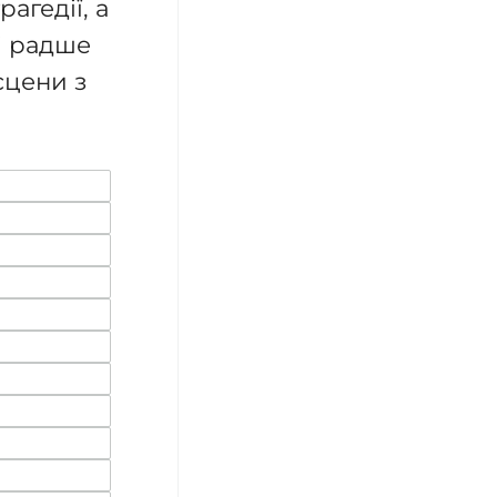
агедії, а
і радше
сцени з