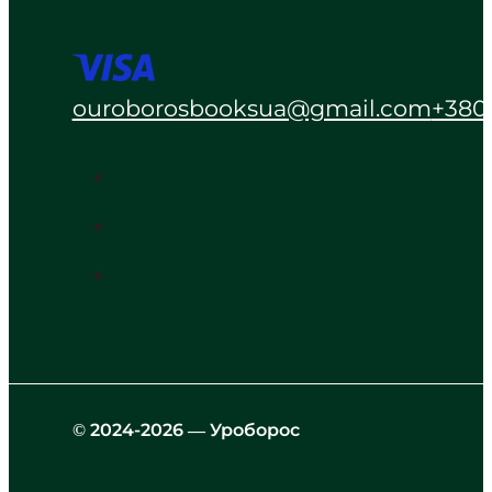
ouroborosbooksua@gmail.com
+380
© 2024-2026 — Уроборос