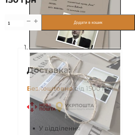
Набір
Додати в кошик
листівок
«Вбивчі
справи»
кількість
Доставка:
Безкоштовно
від 1500 грн
У відділення