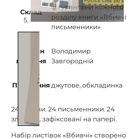
фігурантами кожного
Склад
розділу книги «Вбивчі
письменники»
Володимир
Дизайн
Завгородній
видання
джутове, обкладинка
Пакування
24 справи. 24 письменники. 24
злочини, зафіксовані на папері.
Набір листівок «Вбивчі» створено