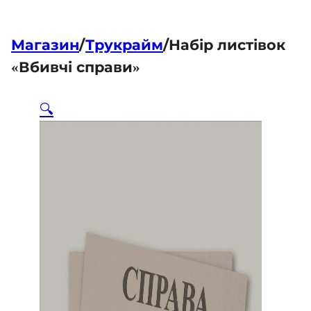
Магазин
/
Трукрайм
/
Набір листівок
«Вбивчі справи»
🔍