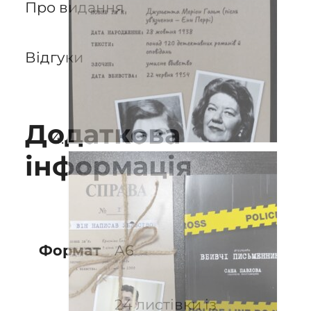
Про видання
Відгуки
Додаткова
інформація
A6
Формат
24 листівки із