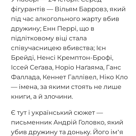
фігурантів — Вільям Барровз, який
під час алкогольного жарту вбив
дружину; Енн Перрі, що в
підлітковому віці стала
співучасницею вбивства; Ієн
Брейді, Ненсі Кремптон-Брофі,
Іссей Сеґава, Норіо Наґаяма, Ганс
Фаллада, Кеннет Галлівел, Ніко Кло
— імена, за якими стоять не лише
книги, а й злочини.
Є тут і український сюжет —
письменник Андрій Головко, який
убив дружину та доньку. Його ім’я