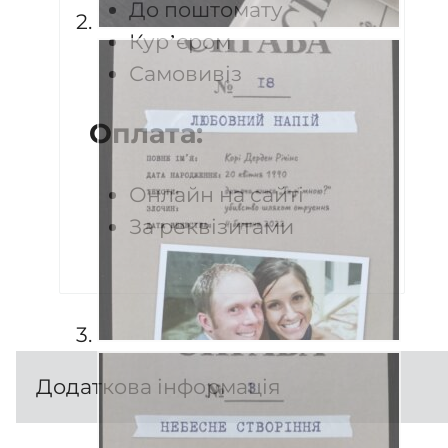
До поштомату
Кур’єром
Самовивіз
Оплата:
Онлайн на сайті
За реквізитами
Додаткова інформація