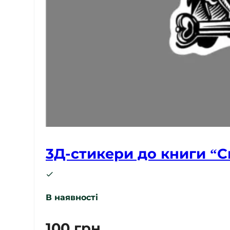
3Д-стикери до книги “С
В наявності
100
грн