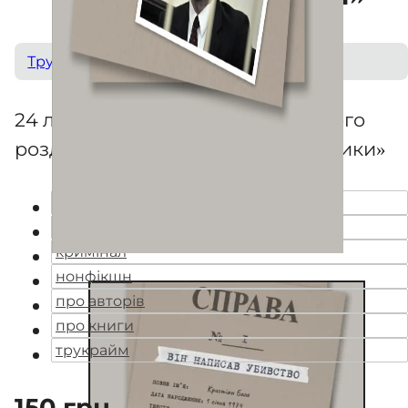
Трукрайм
24 листівки із фігурантами кожного
розділу книги «Вбивчі письменники»
біографії
вбивства
кримінал
нонфікшн
про авторів
про книги
трукрайм
150
грн