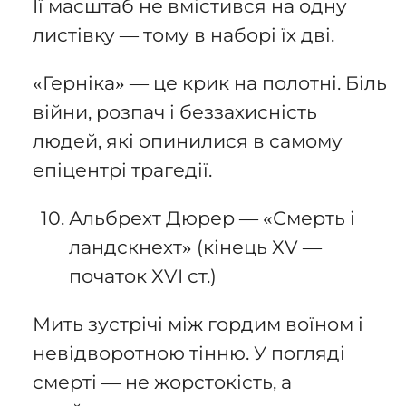
Її масштаб не вмістився на одну
листівку — тому в наборі їх дві.
«Герніка» — це крик на полотні. Біль
війни, розпач і беззахисність
людей, які опинилися в самому
епіцентрі трагедії.
Альбрехт Дюрер — «Смерть і
ландскнехт» (кінець XV —
початок XVI ст.)
Мить зустрічі між гордим воїном і
невідворотною тінню. У погляді
смерті — не жорстокість, а