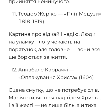
прийняття неминучого.
Теодор Жеріко — «Пліт Медузи»
(1818–1819)
Картина про відчай і надію. Люди
на уламку плоту чекають на
порятунок, але головне — вони все
ще борються за життя.
Аннабале Карраччі —
«Оплакування Христа» (1604)
Сцена смутку, що не потребує слів.
Марія схиляється над тілом Христа,
і в її жесті — не лише біль, а й тиха