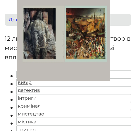
Детектив
12 листівок із зображеннями всіх творів
мистецтва, які були згадані в книзі і
впливали на її сюжет
вбивства
вибір
детектив
інтриги
кримінал
мистецтво
містика
трилер