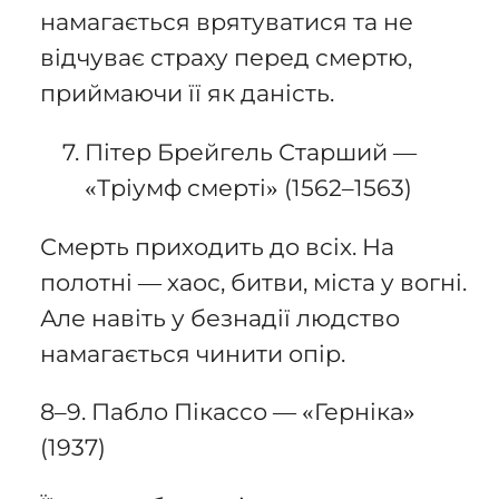
намагається врятуватися та не
відчуває страху перед смертю,
приймаючи її як даність.
Пітер Брейгель Старший —
«Тріумф смерті» (1562–1563)
Смерть приходить до всіх. На
полотні — хаос, битви, міста у вогні.
Але навіть у безнадії людство
намагається чинити опір.
8–9. Пабло Пікассо — «Герніка»
(1937)