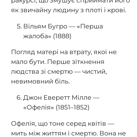
ракурсі, що змушує сприймати його
як звичайну людину з плоті і крові.
Вільям Бугро — «Перша
жалоба» (1888)
Погляд матері на втрату, якої не
мало бути. Перше зіткнення
людства зі смертю — чистий,
невимовний біль.
Джон Еверетт Мілле —
«Офелія» (1851–1852)
Офелія, що тоне серед квітів —
мить між життям і смертю. Вона не