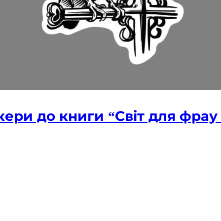
кери до книги “Світ для фрау
і
н