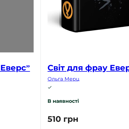
 Еверс”
Світ для фрау Еве
Ольга Мерц
В наявності
510
грн