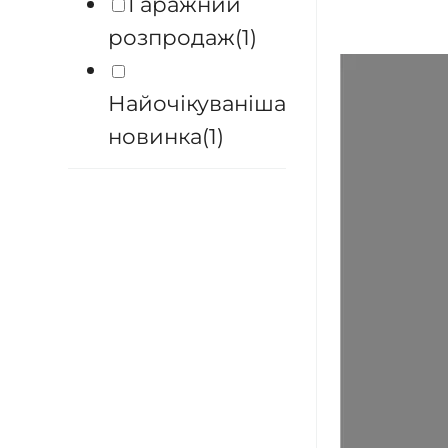
Гаражний
розпродаж
(1)
Найочікуваніша
новинка
(1)