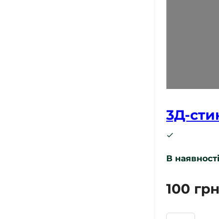
3Д-сти
В наявност
100
гр