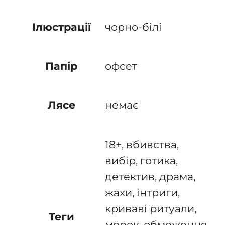
чорно-білі
Ілюстрації
офсет
Папір
немає
Лясе
18+, вбивства,
вибір, готика,
детектив, драма,
жахи, інтриги,
криваві ритуали,
Теги
морок, обмеження