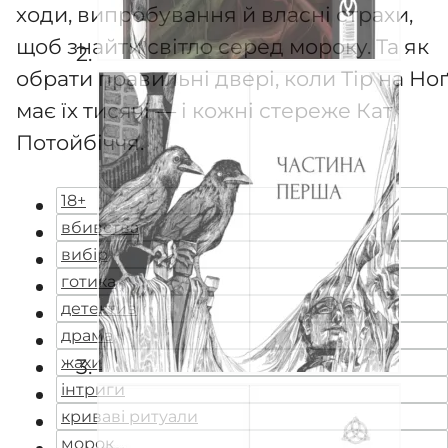
ходи, випробування й власні страхи,
щоб знайти світло серед мороку. Та як
обрати правильні двері, коли Тір на Ноґ
має їх тисячі — і кожні стереже Кат
Потойбіччя.
18+
вбивства
вибір
готика
детектив
драма
жахи
інтриги
криваві ритуали
морок