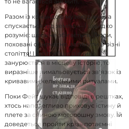
то не вагається ані миті.
Разом із командою музею дівчина
спускається під землю — і швидко
розуміє: щось не збігається. Люди,
поховані одночасно, загинули в різні
століття! І що глибше дівчина
занурюється в місцеву історію, то
виразніше вимальовується зв’язок із
кривавими кельтськими ритуалами.
Поки Фейт шукає відповіді в рештках,
хтось наполегливо приховує істину й
плете за спиною моторошну змову. Їй
доведеться пройти крізь потаємні