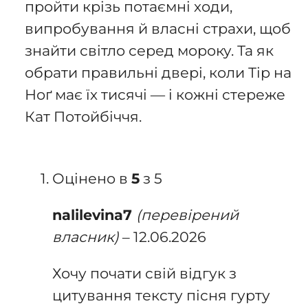
пройти крізь потаємні ходи,
випробування й власні страхи, щоб
знайти світло серед мороку. Та як
обрати правильні двері, коли Тір на
Ноґ має їх тисячі — і кожні стереже
Кат Потойбіччя.
Оцінено в
5
з 5
nalilevina7
(перевірений
власник)
–
12.06.2026
Хочу почати свій відгук з
цитування тексту пісня гурту