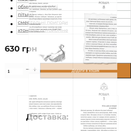
обмеження волі
пітьма
смертельні пригоди
хтонічне потойбічне
630
грн
Земля
Додати в кошик
молодих
кількість
Доставка: