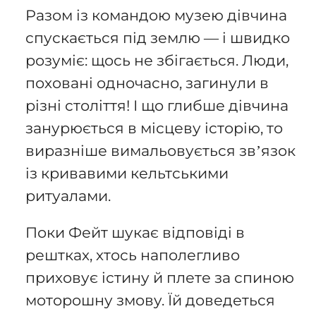
Разом із командою музею дівчина
спускається під землю — і швидко
розуміє: щось не збігається. Люди,
поховані одночасно, загинули в
різні століття! І що глибше дівчина
занурюється в місцеву історію, то
виразніше вимальовується зв’язок
із кривавими кельтськими
ритуалами.
Поки Фейт шукає відповіді в
рештках, хтось наполегливо
приховує істину й плете за спиною
моторошну змову. Їй доведеться