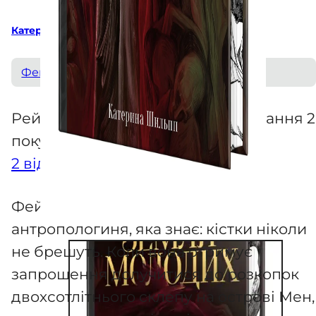
Катерина Шильпп
Фентезі
Рейтинг
5.00
з 5 на основі опитування
2
покупців
2
відгуків
Фейт Гелен — студентка-
антропологиня, яка знає: кістки ніколи
не брешуть. Коли вона отримує
запрошення долучитися до розкопок
двохсотлітнього склепу на острові Мен,