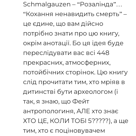
Schmalgauzen – “Розалінда”…
“Кохання ненавидить смерть” –
це єдине, що вам дійсно
потрібно знати про цю книгу,
окрім анотації. Бо ця ідея буде
переслідувати вас всі 448
прекрасних, атмосферних,
потойбічних сторінок. Цю книгу
слід прочитати тим, хто мріяв в
дитинстві бути археологом (і
так, я знаю, що Фейт
антропологиня, АЛЕ хто знає
ХТО ЦЕ, КОЛИ ТОБІ 5?????), а ще
тим, хто є поціновувачем