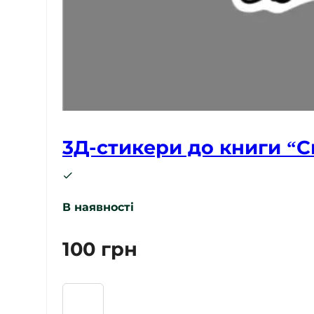
3Д-стикери до книги “С
В наявності
100
грн