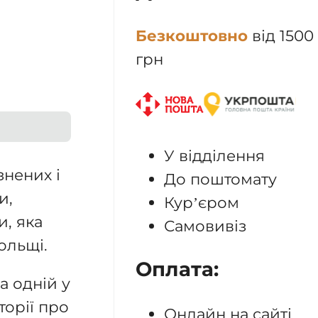
Безкоштовно
від 1500
грн
У відділення
знених і
До поштомату
и,
Кур’єром
, яка
Самовивіз
ольщі.
Оплата:
а одній у
торії про
Онлайн на сайті