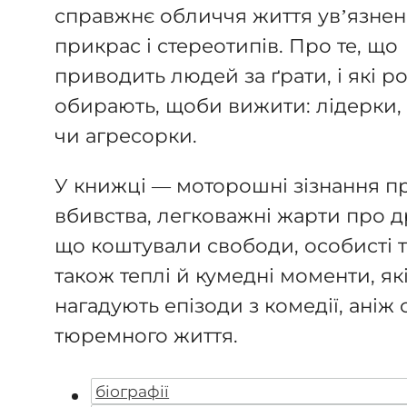
справжнє обличчя життя ув’язнен
прикрас і стереотипів. Про те, що
приводить людей за ґрати, і які р
обирають, щоби вижити: лідерки,
чи агресорки.
У книжці — моторошні зізнання п
вбивства, легковажні жарти про д
що коштували свободи, особисті тр
також теплі й кумедні моменти, як
нагадують епізоди з комедії, аніж 
тюремного життя.
біографії