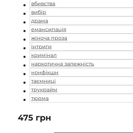
вбивства
вибір
драма
емансипація
жіноча проза
інтриги
кримінал
наркотична залежність
нонфікшн
таємниці
трукрайм
тюрма
475
грн