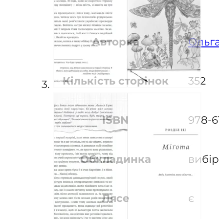
Авторка
Ольг
Кількість сторінок
352
ISBN
978-6
Обкладинка
вибір
Лясе
є