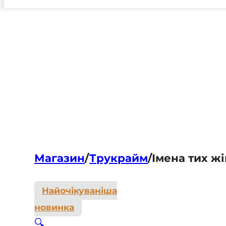
Магазин
/
Трукрайм
/
Імена тих ж
Найочікуваніша
новинка
🔍