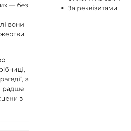
их — без
За реквізитами
олі вони
 жертви
ро
рібниці,
агедії, а
і радше
сцени з