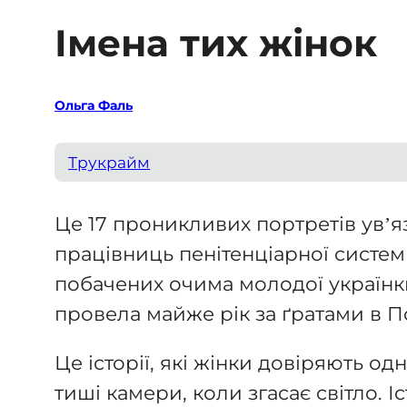
Імена тих жінок
Ольга Фаль
Трукрайм
Це 17 проникливих портретів ув’я
працівниць пенітенціарної систем
побачених очима молодої українки
провела майже рік за ґратами в П
Це історії, які жінки довіряють одн
тиші камери, коли згасає світло. Іс