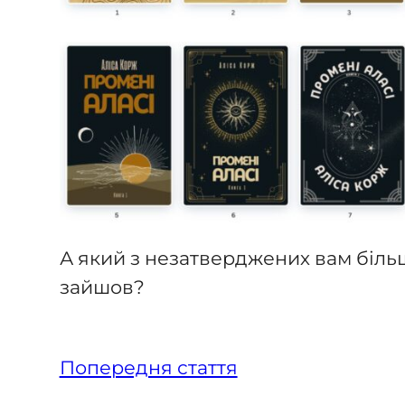
А який з незатверджених вам біль
зайшов?
Попередня стаття