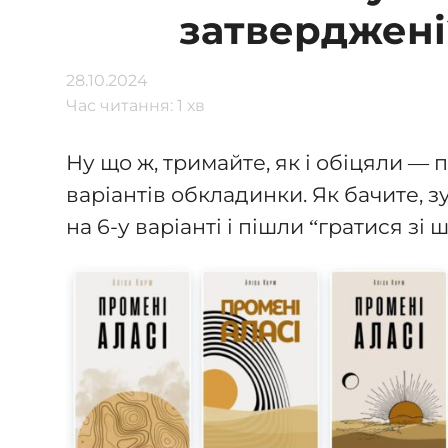
затверджені
28.10.2024
Час читання: 1 хв
Ну що ж, тримайте, як і обіцяли —
варіантів обкладинки. Як бачите, 
на 6-у варіанті і пішли “гратися зі