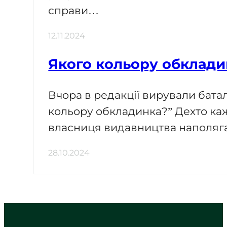
справи…
12.11.2024
Якого кольору обклади
Вчора в редакції вирували батал
кольору обкладинка?” Дехто каж
власниця видавництва наполяг
28.10.2024