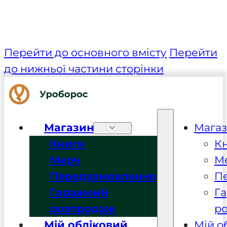
Перейти до основного вмісту
Перейти
до нижньої частини сторінки
Магазин
Мага
Книги
К
Мерч
М
Передзамовлення
П
Гаражний
Г
розпродаж
р
Мій обліковий
Мій о