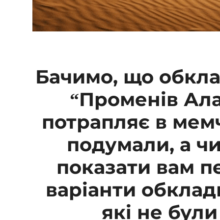
Бачимо, що обкл
“Променів Ала
потрапляє в мем
подумали, а чи
показати вам п
варіанти обклад
які не були