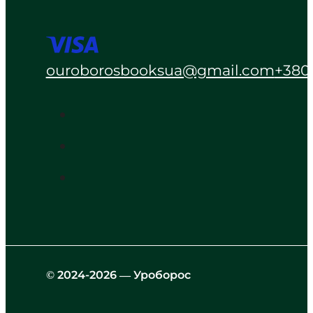
ouroborosbooksua@gmail.com
+380
© 2024-2026 — Уроборос